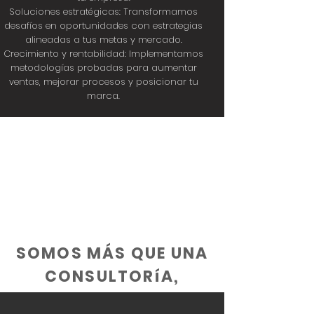
Soluciones estratégicas: Transformamos
desafíos en oportunidades con estrategias
alineadas a tus metas y mercado.
Crecimiento y rentabilidad: Implementamos
metodologías probadas para aumentar
ventas, mejorar procesos y posicionar tu
marca.
SOMOS MÁS QUE UNA
CONSULTORíA,
SOMOS TU ALIADO